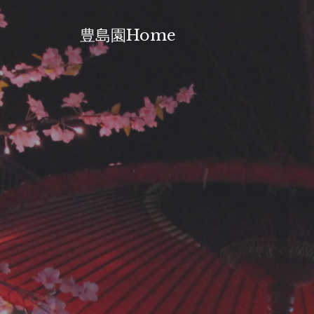
Skip
to
豊島園Home
content