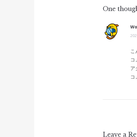
One though
Wo
202
こ
コ
ア
コ
Leave a Re